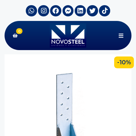
0
-10%