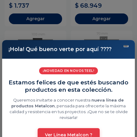
$ 1.737
$ 68.949
Agregar
Agregar
AGOTADO,
AGOTADO,
¡Hola! Qué bueno verte por aquí ????
LLAMANOS
LLAMANOS
+56961152294
+56961152294
¡NOVEDAD EN NOVOSTEEL!
Novosteel
Novosteel
Estamos felices de que estés buscando
PLETINA 300X100x5MM
PLETINA GALVANIZADA
8PERF 1/2 (NEGRA)
70x300x1,5mm 20P
productos en esta colección.
$ 4.356
$ 1.199
Queremos invitarte a conocer nuestra
nueva línea de
productos Metalcon
, pensada para ofrecerte la máxima
Agotado
Agotado
calidad y resistencia en tus proyectos. ¡Que no se te olvide
revisarla!
AGOTADO,
Ver Línea Metalcon ?