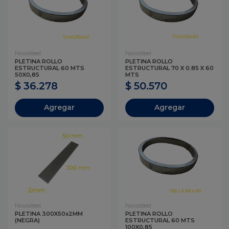
Novosteel
Novosteel
PLETINA ROLLO
PLETINA ROLLO
ESTRUCTURAL 60 MTS
ESTRUCTURAL 70 X 0.85 X 60
50X0,85
MTS
$ 36.278
$ 50.570
Agregar
Agregar
Novosteel
Novosteel
PLETINA 300X50x2MM
PLETINA ROLLO
(NEGRA)
ESTRUCTURAL 60 MTS
100X0,85