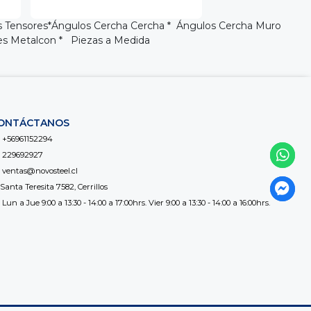
 Tensores
*
Ángulos Cercha Cercha
*
Ángulos Cercha Muro
les Metalcon
* Piezas a Medida
ONTÁCTANOS
+56961152294
229692927
ventas@novosteel.cl
Santa Teresita 7582, Cerrillos
Lun a Jue 9:00 a 13:30 - 14:00 a 17:00hrs. Vier 9:00 a 13:30 - 14:00 a 16:00hrs.