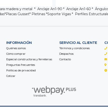
 para madera y metal *
Anclaje An1-90
*
Anclaje An1-60
*
Ángulos
das
*
Placas Gusset
* Pletinas *
Soporte Vigas
*
Perfiles Estructura
INFORMACIÓN
SERVICIO AL CLIENTE
C
Quiénes somos
Términos y condiciones
Cómo comprar
Despachos
Especial constructoras y ferreterias
Contacto
Preguntas frecuentes
Politicas de privacidad
Cotizar