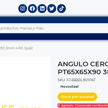
5x90 3mm l=90 1px6t
ANGULO CERC
PT65X65X90 3
SKU: FJ-65653L901P6T
Novosteel
Stock por sucursal
Agotado. Comunicate con Nosotr