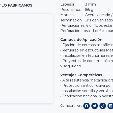
Espesor : 3 mm
Y LO FABRICAMOS
Peso aprox. : 165 g
Material : Acero zincado / 
Terminación : Gris galvanizado
Perforaciones: 6 orificios está
Perforación Losa : 1 orificio pa
Campos de Aplicación
• Fijación de cerchas metálica
• Refuerzo en estructuras Met
• Instalación en techumbres li
• Proyectos de construcción re
y seguridad.
Ventajas Competitivas
• Alta resistencia mecánica g
• Protección anticorrosiva po
• Instalación sencilla y versáti
• Fabricación nacional Novoste
Compartir en: