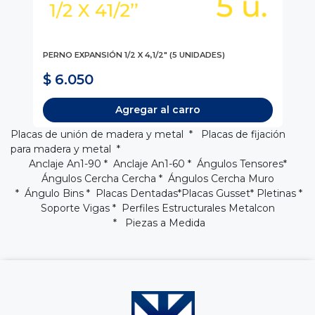
1/2
PERNO EXPANSIÓN 1/2 X 4,1/2" (5 UNIDADES)
PE
$ 6.050
$
Agregar al carro
Placas de unión de madera y metal * Placas de fijación
para madera y metal *
Anclaje An1-90
*
Anclaje An1-60
*
Ángulos Tensores
*
Ángulos Cercha Cercha
*
Ángulos Cercha Muro
* Ángulo Bins *
Placas Dentadas
*
Placas Gusset
* Pletinas *
Soporte Vigas
*
Perfiles Estructurales Metalcon
* Piezas a Medida