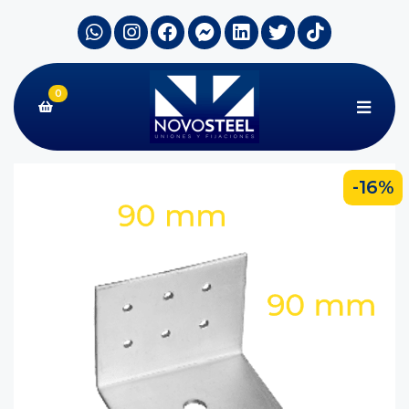
0
-16%