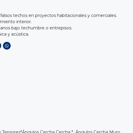
y falsos techos en proyectos habitacionales y comerciales.
miento interior.
ianos bajo techumbre o entrepisos.
ica y acústica.
 Tensores
*
Ángulos Cercha Cercha
*
Ángulos Cercha Muro