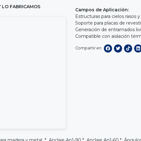
Y LO FABRICAMOS
Campos de Aplicación:
Estructuras para cielos rasos 
Soporte para placas de revesti
Generación de entramados liv
Compatible con aislación térm
Compartir en:
 para madera y metal *
Anclaje An1-90
*
Anclaje An1-60
*
Ángulos