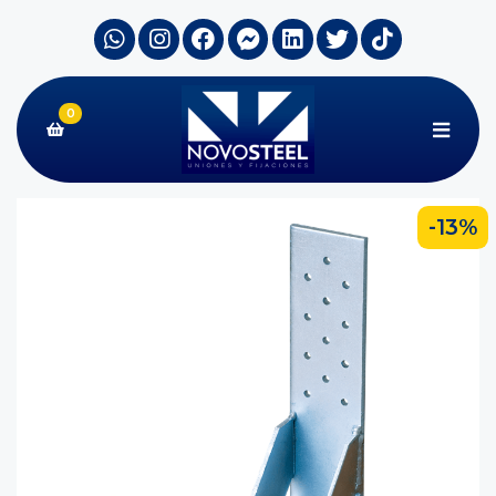
0
-13%