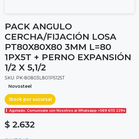
PACK ANGULO
CERCHA/FIJACIÓN LOSA
PT80X80X80 3MM L=80
1PX5T + PERNO EXPANSIÓN
1/2 X 5,1/2
SKU: PK-80803L801P5125T
Novosteel
Stock por sucursal
Agotado. Comunicate con Nosotros al Whatsapp +569 6115 2294
$ 2.632