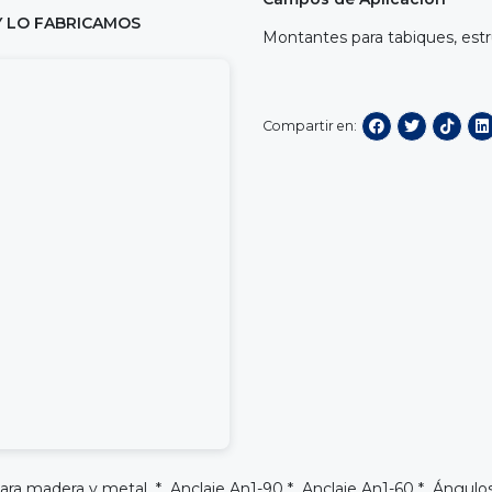
Y LO FABRICAMOS
Montantes para tabiques, est
Compartir en:
 para madera y metal *
Anclaje An1-90
*
Anclaje An1-60
*
Ángulos