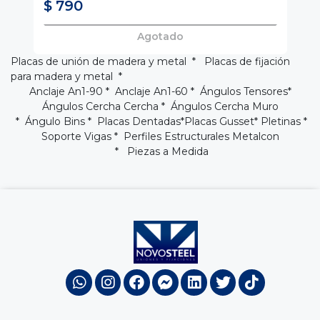
$ 790
$
Agotado
Placas de unión de madera y metal * Placas de fijación
para madera y metal *
Anclaje An1-90
*
Anclaje An1-60
*
Ángulos Tensores
*
Ángulos Cercha Cercha
*
Ángulos Cercha Muro
* Ángulo Bins *
Placas Dentadas
*
Placas Gusset
* Pletinas *
Soporte Vigas
*
Perfiles Estructurales Metalcon
* Piezas a Medida