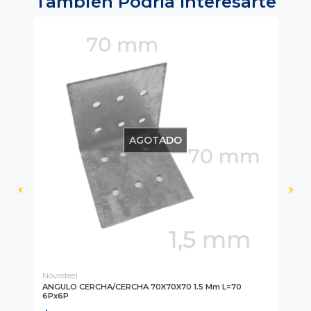
También Podría Interesarte
AGOTADO
Novosteel
Nov
5
ANGULO CERCHA/CERCHA 70X70X70 1.5 Mm L=70
AN
6Px6P
$ 