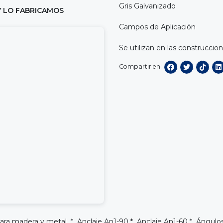
Gris Galvanizado
Y LO FABRICAMOS
Campos de Aplicación
Se utilizan en las construccion
Compartir en:
 para madera y metal *
Anclaje An1-90
*
Anclaje An1-60
*
Ángulos