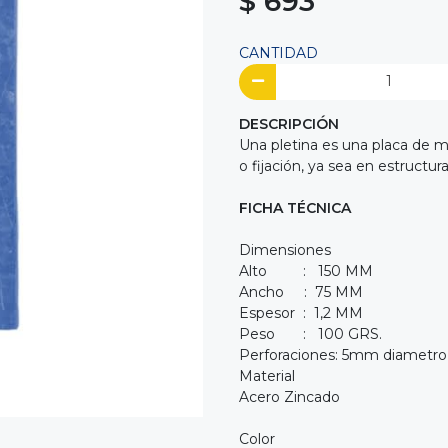
$ 693
CANTIDAD
DESCRIPCIÓN
Una pletina es una placa de me
o fijación, ya sea en estructu
FICHA TÉCNICA
Dimensiones
Alto : 150 MM
Ancho : 75 MM
Espesor : 1,2 MM
Peso : 100 GRS.
Perforaciones: 5mm diametro
Material
Acero Zincado
Color