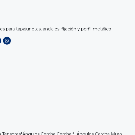
es para tapajunetas, anclajes, fijación y perfil metálico
 Tensores
*
Ángulos Cercha Cercha
*
Ángulos Cercha Muro